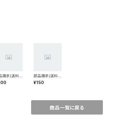
品請求(送料
部品請求(送料
)300円
込)150円
300
¥150
商品一覧に戻る