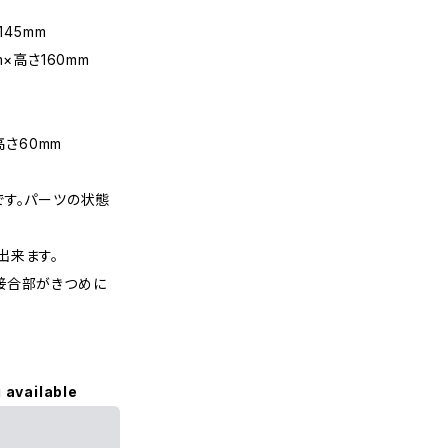
145mm
×高さ160mm
高さ60mm
です。パーツの状態
出来ます。
接合部がきつめに
 available