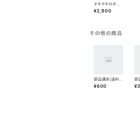
チキチキロボッ
ト 組み立てキ
¥2,800
ット
その他の商品
部品請求(送料
部
込)600円
込
¥600
¥